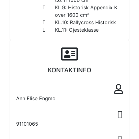
t.o.m 1600 cm³
KL.9: Historisk Appendix K
over 1600 cm³
KL.10: Rallycross Historisk
KL.11: Gjesteklasse
KONTAKTINFO
Ann Elise Engmo
91101065