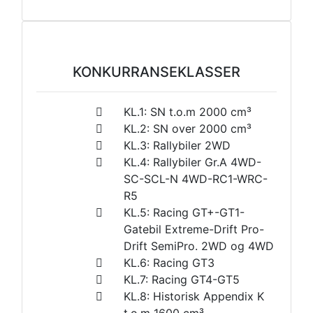
KONKURRANSEKLASSER
KL.1: SN t.o.m 2000 cm³
KL.2: SN over 2000 cm³
KL.3: Rallybiler 2WD
KL.4: Rallybiler Gr.A 4WD-
SC-SCL-N 4WD-RC1-WRC-
R5
KL.5: Racing GT+-GT1-
Gatebil Extreme-Drift Pro-
Drift SemiPro. 2WD og 4WD
KL.6: Racing GT3
KL.7: Racing GT4-GT5
KL.8: Historisk Appendix K